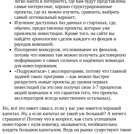
легко найти в интернете), где вам будут представлены
самые интересные, хорошо структурированные
проекты, где их можно изучить, сравнить, выбрать
самый оптимальный вариант;
Изучение доступных баз данных о стартапах, где,
обычно, предоставлены проекты, которые уже
привлекли инвестиции. Кроме того, на сайте вы
найдёте хронологию сделок каждого из фондов и
раундов компаний;
Посещение конкурсов, отслеживание их финалов,
потому что именно там можно получить достоверную
информацию о самых сильных и надёжных командах
для инвестирования;
«Подружиться» с акселераторами, потому что главной
задачей таких программ —как можно быстрее
раскрутить новые проекты до уровня первых
инвестиций (за это они получат свои 3-7 процентов
акций компании и это гарантия того, что проекты
акселераторов всегда качественнее остальных).
Но, всё это имеет смысл, если у вас уже имеется хороший
капитал. Ну, а если капитал не такой уж большой? А ничего
страшного! Потому что в вопросе, как стать успешным
инвестором с нуля новичку, оказывается, необязательно
владеть большим капиталом. Ведь на рынке существуют такие