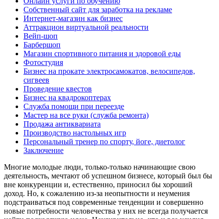
Онлайн услуги по обучению
Собственный сайт для заработка на рекламе
Интернет-магазин как бизнес
Аттракцион виртуальной реальности
Вейп-шоп
Барбершоп
Магазин спортивного питания и здоровой еды
Фотостудия
Бизнес на прокате электросамокатов, велосипедов,
сигвеев
Проведение квестов
Бизнес на квадрокоптерах
Служба помощи при переезде
Мастер на все руки (служба ремонта)
Продажа антиквариата
Производство настольных игр
Персональный тренер по спорту, йоге, диетолог
Заключение
Многие молодые люди, только-только начинающие свою
деятельность, мечтают об успешном бизнесе, который был бы
вне конкуренции и, естественно, приносил бы хороший
доход. Но, к сожалению из-за неопытности и неумения
подстраиваться под современные тенденции и совершенно
новые потребности человечества у них не всегда получается