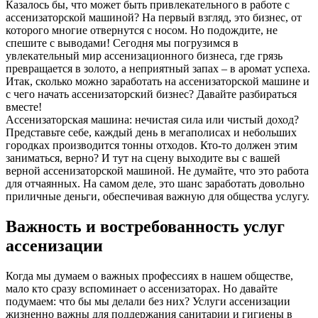
Казалось бы, что может быть привлекательного в работе с
ассенизаторской машиной? На первый взгляд, это бизнес, от
которого многие отвернутся с носом. Но подождите, не
спешите с выводами! Сегодня мы погрузимся в
увлекательный мир ассенизационного бизнеса, где грязь
превращается в золото, а неприятный запах – в аромат успеха.
Итак, сколько можно заработать на ассенизаторской машине и
с чего начать ассенизаторский бизнес? Давайте разбираться
вместе!
Ассенизаторская машина: нечистая сила или чистый доход?
Представьте себе, каждый день в мегаполисах и небольших
городках производится тонны отходов. Кто-то должен этим
заниматься, верно? И тут на сцену выходите вы с вашей
верной ассенизаторской машиной. Не думайте, что это работа
для отчаянных. На самом деле, это шанс заработать довольно
приличные деньги, обеспечивая важную для общества услугу.
Важность и востребованность услуг
ассенизации
Когда мы думаем о важных профессиях в нашем обществе,
мало кто сразу вспоминает о ассенизаторах. Но давайте
подумаем: что бы мы делали без них? Услуги ассенизации
жизненно важны для поддержания санитарии и гигиены в