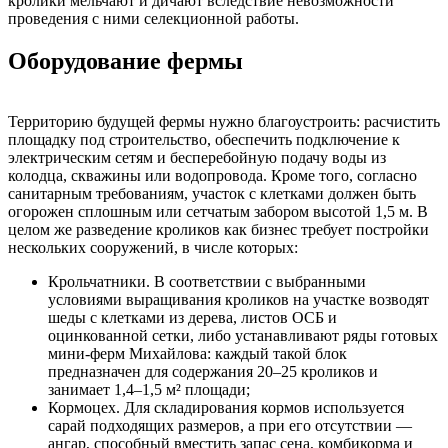
кролики мельчают и дичают вследствие невозможности
проведения с ними селекционной работы.
Оборудование фермы
Территорию будущей фермы нужно благоустроить: расчистить
площадку под строительство, обеспечить подключение к
электрическим сетям и бесперебойную подачу воды из
колодца, скважины или водопровода. Кроме того, согласно
санитарным требованиям, участок с клетками должен быть
огорожен сплошным или сетчатым забором высотой 1,5 м. В
целом же разведение кроликов как бизнес требует постройки
нескольких сооружений, в числе которых:
Крольчатники. В соответствии с выбранными
условиями выращивания кроликов на участке возводят
шеды с клетками из дерева, листов ОСБ и
оцинкованной сетки, либо устанавливают ряды готовых
мини-ферм Михайлова: каждый такой блок
предназначен для содержания 20–25 кроликов и
занимает 1,4–1,5 м² площади;
Кормоцех. Для складирования кормов используется
сарай подходящих размеров, а при его отсутствии —
ангар, способный вместить запас сена, комбикорма и