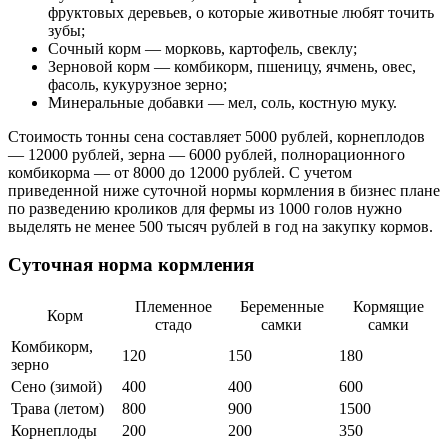
фруктовых деревьев, о которые животные любят точить
зубы;
Сочный корм — морковь, картофель, свеклу;
Зерновой корм — комбикорм, пшеницу, ячмень, овес,
фасоль, кукурузное зерно;
Минеральные добавки — мел, соль, костную муку.
Стоимость тонны сена составляет 5000 рублей, корнеплодов
— 12000 рублей, зерна — 6000 рублей, полнорационного
комбикорма — от 8000 до 12000 рублей. С учетом
приведенной ниже суточной нормы кормления в бизнес плане
по разведению кроликов для фермы из 1000 голов нужно
выделять не менее 500 тысяч рублей в год на закупку кормов.
Суточная норма кормления
Племенное
Беременные
Кормящие
Корм
стадо
самки
самки
Комбикорм,
120
150
180
зерно
Сено (зимой)
400
400
600
Трава (летом)
800
900
1500
Корнеплоды
200
200
350