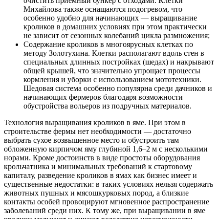
очистить приемный бункер с отходами. Клетки
Михайлова также оснащаются подогревом, что
особенно удобно для начинающих — выращивание
кроликов в домашних условиях при этом практически
не зависит от сезонных колебаний цикла размножения;
Содержание кроликов в многоярусных клетках по
методу Золотухина. Клетки располагают вдоль стен в
специальных длинных постройках (шедах) и накрывают
общей крышей, что значительно упрощает процессы
кормления и уборки с использованием мототехники.
Шедовая система особенно популярна среди дачников и
начинающих фермеров благодаря возможности
обустройства вольеров из подручных материалов.
Технология выращивания кроликов в яме. При этом в
строительстве фермы нет необходимости — достаточно
выбрать сухое возвышенное место и обустроить там
обложенную кирпичом яму глубиной 1,6–2 м с несколькими
норами. Кроме достоинств в виде простоты оборудования
крольчатника и минимальных требований к стартовому
капиталу, разведение кроликов в ямах как бизнес имеет и
существенные недостатки: в таких условиях нельзя содержать
животных пушных и мясошкурковых пород, а близкие
контакты особей провоцируют мгновенное распространение
заболеваний среди них. К тому же, при выращивании в яме