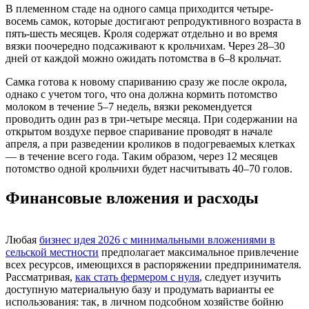
В племенном стаде на одного самца приходится четыре-
восемь самок, которые достигают репродуктивного возраста в
пять-шесть месяцев. Кроля содержат отдельно и во время
вязки поочередно подсаживают к крольчихам. Через 28–30
дней от каждой можно ожидать потомства в 6–8 крольчат.
Самка готова к новому спариванию сразу же после окрола,
однако с учетом того, что она должна кормить потомство
молоком в течение 5–7 недель, вязки рекомендуется
проводить один раз в три-четыре месяца. При содержании на
открытом воздухе первое спаривание проводят в начале
апреля, а при разведении кроликов в подогреваемых клетках
— в течение всего года. Таким образом, через 12 месяцев
потомство одной крольчихи будет насчитывать 40–70 голов.
Финансовые вложения и расходы
Любая
бизнес идея 2026 с минимальными вложениями в
сельской местности
предполагает максимальное привлечение
всех ресурсов, имеющихся в распоряжении предпринимателя.
Рассматривая,
как стать фермером с нуля
, следует изучить
доступную материальную базу и продумать варианты ее
использования: так, в личном подсобном хозяйстве бойню