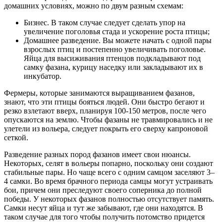
домашних условиях, можно по двум разным схемам:
Бизнес. В таком случае следует сделать упор на
увеличение поголовья стада и ускорение роста птицы;
Домашнее разведение. Вы можете начать с одной пары
взрослых птиц и постепенно увеличивать поголовье.
Яйца для высиживания птенцов подкладывают под
самку фазана, курицу наседку или закладывают их в
инкубатор.
Фермеры, которые занимаются выращиванием фазанов,
знают, что эти птицы бояться людей. Они быстро бегают и
резко взлетают вверх, планируя 100-150 метров, после чего
опускаются на землю. Чтобы фазаны не травмировались и не
улетели из вольера, следует покрыть его сверху капроновой
сеткой.
Разведение разных пород фазанов имеет свои нюансы.
Некоторых, селят в вольеры попарно, поскольку они создают
стабильные пары. Но чаще всего с одним самцом заселяют 3–
4 самки. Во время брачного периода самцы могут устраивать
бои, причем они преследуют своего соперника до полной
победы. У некоторых фазанов полностью отсутствует память.
Самки несут яйца и тут же забывают, где они находятся. В
таком случае для того чтобы получить потомство придется