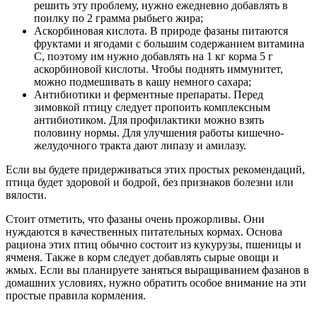
решить эту проблему, нужно ежедневно добавлять в
поилку по 2 грамма рыбьего жира;
Аскорбиновая кислота. В природе фазаны питаются
фруктами и ягодами с большим содержанием витамина
С, поэтому им нужно добавлять на 1 кг корма 5 г
аскорбиновой кислоты. Чтобы поднять иммунитет,
можно подмешивать в кашу немного сахара;
Антибиотики и ферментные препараты. Перед
зимовкой птицу следует пропоить комплексным
антибиотиком. Для профилактики можно взять
половину нормы. Для улучшения работы кишечно-
желудочного тракта дают липазу и амилазу.
Если вы будете придерживаться этих простых рекомендаций,
птица будет здоровой и бодрой, без признаков болезни или
вялости.
Стоит отметить, что фазаны очень прожорливы. Они
нуждаются в качественных питательных кормах. Основа
рациона этих птиц обычно состоит из кукурузы, пшеницы и
ячменя. Также в корм следует добавлять сырые овощи и
жмых. Если вы планируете заняться выращиванием фазанов в
домашних условиях, нужно обратить особое внимание на эти
простые правила кормления.