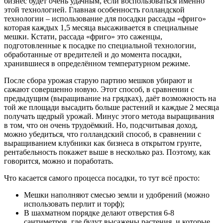
бизнес будет очень удачным, если воспользоваться именно
этой технологией. Главная особенность голландской
технологии – использование для посадки рассады «фриго»
которая каждых 1,5 месяца высаживается в специальные
мешки. Кстати, рассада «фриго» это саженцы,
подготовленные к посадке по специальной технологии,
обработанные от вредителей и до момента посадки,
хранившиеся в определённом температурном режиме.
После сбора урожая старую партию мешков убирают и
сажают совершенно новую. Этот способ, в сравнении с
предыдущим (выращивание на грядках), даёт возможность на
той же площади высадить больше растений и каждые 2 месяца
получать щедрый урожай. Минус этого метода выращивания
в том, что он очень трудоёмкий. Но, подсчитывая доход,
можно убедиться, что голландский способ, в сравнении с
выращиванием клубники как бизнеса в открытом грунте,
рентабельность покажет выше в несколько раз. Поэтому, как
говорится, можно и поработать.
Что касается самого процесса посадки, то тут всё просто:
Мешки наполняют смесью земли и удобрений (можно
использовать перлит и торф);
В шахматном порядке делают отверстия 6-8
сантиметров, где будут высажены растения, и которые