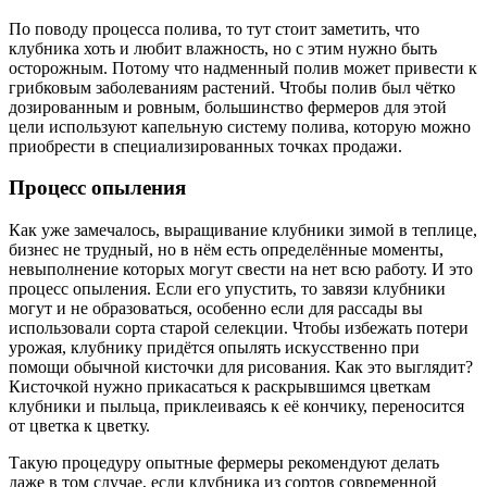
По поводу процесса полива, то тут стоит заметить, что
клубника хоть и любит влажность, но с этим нужно быть
осторожным. Потому что надменный полив может привести к
грибковым заболеваниям растений. Чтобы полив был чётко
дозированным и ровным, большинство фермеров для этой
цели используют капельную систему полива, которую можно
приобрести в специализированных точках продажи.
Процесс опыления
Как уже замечалось, выращивание клубники зимой в теплице,
бизнес не трудный, но в нём есть определённые моменты,
невыполнение которых могут свести на нет всю работу. И это
процесс опыления. Если его упустить, то завязи клубники
могут и не образоваться, особенно если для рассады вы
использовали сорта старой селекции. Чтобы избежать потери
урожая, клубнику придётся опылять искусственно при
помощи обычной кисточки для рисования. Как это выглядит?
Кисточкой нужно прикасаться к раскрывшимся цветкам
клубники и пыльца, приклеиваясь к её кончику, переносится
от цветка к цветку.
Такую процедуру опытные фермеры рекомендуют делать
даже в том случае, если клубника из сортов современной