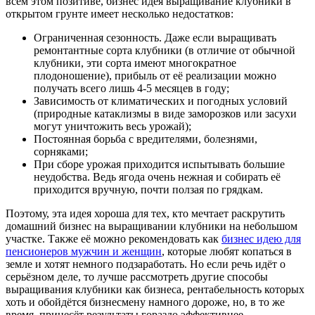
всём этом позитиве, бизнес идея выращивание клубники в
открытом грунте имеет несколько недостатков:
Ограниченная сезонность. Даже если выращивать
ремонтантные сорта клубники (в отличие от обычной
клубники, эти сорта имеют многократное
плодоношение), прибыль от её реализации можно
получать всего лишь 4-5 месяцев в году;
Зависимость от климатических и погодных условий
(природные катаклизмы в виде заморозков или засухи
могут уничтожить весь урожай);
Постоянная борьба с вредителями, болезнями,
сорняками;
При сборе урожая приходится испытывать большие
неудобства. Ведь ягода очень нежная и собирать её
приходится вручную, почти ползая по грядкам.
Поэтому, эта идея хороша для тех, кто мечтает раскрутить
домашний бизнес на выращивании клубники на небольшом
участке. Также её можно рекомендовать как
бизнес идею для
пенсионеров мужчин и женщин
, которые любят копаться в
земле и хотят немного подзаработать. Но если речь идёт о
серьёзном деле, то лучше рассмотреть другие способы
выращивания клубники как бизнеса, рентабельность которых
хоть и обойдётся бизнесмену намного дороже, но, в то же
время, принесёт результаты гораздо эффективнее.