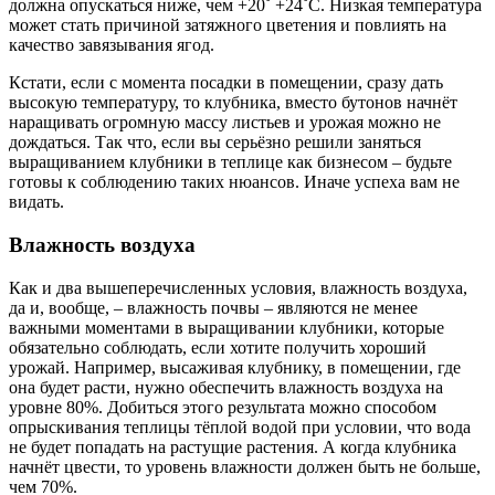
должна опускаться ниже, чем +20˚ +24˚С. Низкая температура
может стать причиной затяжного цветения и повлиять на
качество завязывания ягод.
Кстати, если с момента посадки в помещении, сразу дать
высокую температуру, то клубника, вместо бутонов начнёт
наращивать огромную массу листьев и урожая можно не
дождаться. Так что, если вы серьёзно решили заняться
выращиванием клубники в теплице как бизнесом – будьте
готовы к соблюдению таких нюансов. Иначе успеха вам не
видать.
Влажность воздуха
Как и два вышеперечисленных условия, влажность воздуха,
да и, вообще, – влажность почвы – являются не менее
важными моментами в выращивании клубники, которые
обязательно соблюдать, если хотите получить хороший
урожай. Например, высаживая клубнику, в помещении, где
она будет расти, нужно обеспечить влажность воздуха на
уровне 80%. Добиться этого результата можно способом
опрыскивания теплицы тёплой водой при условии, что вода
не будет попадать на растущие растения. А когда клубника
начнёт цвести, то уровень влажности должен быть не больше,
чем 70%.