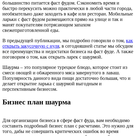
большинство питается фаст фудом. Сэкономить время и
быстро перекусить можно практически в любой части города,
необязательно даже заходить в кафе или ресторан. Мобильные
ларьки с фаст фудом размещаются прямо на улице и так и
манят покупателям потрясающим запахом
свежеприготовленной еды.
В предыдущей публикации, мы подробно говорили о том,
как
открыть закусочную с нуля
, в сегодняшней статье мы обсудим
все преимущества и недостатки бизнеса на фаст фуде. А также
поговорим о том, как открыть ларек с шаурмой.
Шаурма – это популярное турецкое блюдо, которое стоит из
смеси овощей и обжаренного мяса завернутого в лаваш.
Популярность данного вида пищи достаточно большая, что и
делает открытие ларька с шаурмой выгодным и
перспективным бизнесом.
Бизнес план шаурма
Для организации бизнеса в сфере фаст фуда, вам необходимо
составить подробный бизнес план с расчетами. Это нужно для
того, дабы не совершить критических ошибок во время