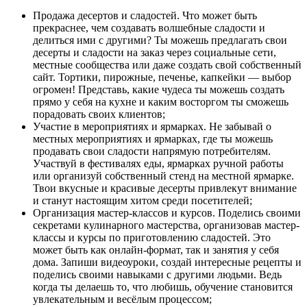
Продажа десертов и сладостей. Что может быть
прекраснее, чем создавать волшебные сладости и
делиться ими с другими? Ты можешь предлагать свои
десерты и сладости на заказ через социальные сети,
местные сообщества или даже создать свой собственный
сайт. Тортики, пирожные, печенье, капкейки — выбор
огромен! Представь, какие чудеса ты можешь создать
прямо у себя на кухне и каким восторгом ты сможешь
порадовать своих клиентов;
Участие в мероприятиях и ярмарках. Не забывай о
местных мероприятиях и ярмарках, где ты можешь
продавать свои сладости напрямую потребителям.
Участвуй в фестивалях еды, ярмарках ручной работы
или организуй собственный стенд на местной ярмарке.
Твои вкусные и красивые десерты привлекут внимание
и станут настоящим хитом среди посетителей;
Организация мастер-классов и курсов. Поделись своими
секретами кулинарного мастерства, организовав мастер-
классы и курсы по приготовлению сладостей. Это
может быть как онлайн-формат, так и занятия у себя
дома. Запиши видеоуроки, создай интересные рецепты и
поделись своими навыками с другими людьми. Ведь
когда ты делаешь то, что любишь, обучение становится
увлекательным и весёлым процессом;