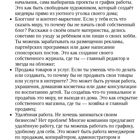
начальник, сама выбираешь проекты и график работы.
Это как быть свободным художником, который создаёт
шедевры прямо из уютного уголка своего дома;
Блоггинг и контент-маркетинг. Если у тебя есть что
сказать миру, то почему бы не начать свой собственный
блог? Расскажи о своём опыте материнства, делись
советами по уходу за ребёнком или пиши о своих хобби.
Ты можешь зарабатывать на размещении рекламы,
партнёрских программах или даже написании
спонсорских постов. Это как создание своего
собственного журнала, где ты — главный редактор и
звезда на обложке;
Продажа товаров и услуг. Если ты умеешь что-то делать
или создавать, то почему бы не продавать свои товары
или услуги в интернете? Это может быть ручная работа,
украшения, домашняя косметика или даже консультации
по воспитанию детей. Ты создаёшь что-то уникальное и
продаёшь это миру, не выходя из дома. Это как открытие
собственного магазина, где ты — хозяйка и главный
продавец;
Удалённая работа. Не хочешь заниматься своим
бизнесом? Нет проблем! Многие компании предлагают
удалённую работу, где ты можешь работать по графику,
удобному для себя. Это может быть работа менеджером
по продажам, копирайтером, администратором и