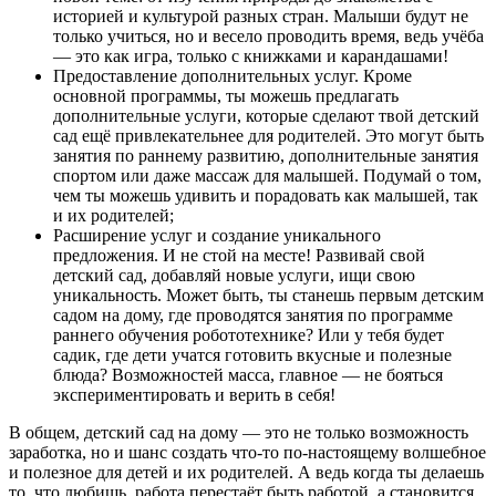
историей и культурой разных стран. Малыши будут не
только учиться, но и весело проводить время, ведь учёба
— это как игра, только с книжками и карандашами!
Предоставление дополнительных услуг. Кроме
основной программы, ты можешь предлагать
дополнительные услуги, которые сделают твой детский
сад ещё привлекательнее для родителей. Это могут быть
занятия по раннему развитию, дополнительные занятия
спортом или даже массаж для малышей. Подумай о том,
чем ты можешь удивить и порадовать как малышей, так
и их родителей;
Расширение услуг и создание уникального
предложения. И не стой на месте! Развивай свой
детский сад, добавляй новые услуги, ищи свою
уникальность. Может быть, ты станешь первым детским
садом на дому, где проводятся занятия по программе
раннего обучения робототехнике? Или у тебя будет
садик, где дети учатся готовить вкусные и полезные
блюда? Возможностей масса, главное — не бояться
экспериментировать и верить в себя!
В общем, детский сад на дому — это не только возможность
заработка, но и шанс создать что-то по-настоящему волшебное
и полезное для детей и их родителей. А ведь когда ты делаешь
то, что любишь, работа перестаёт быть работой, а становится