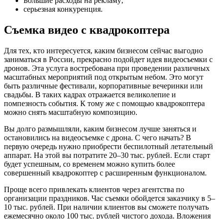
Большие расходы на рекламу;
серьезная конкуренция.
Съемка видео с квадрокоптера
Для тех, кто интересуется, каким бизнесом сейчас выгодно
заниматься в России, прекрасно подойдет идея видеосъемки с
дронов. Эта услуга востребована при проведении различных
масштабных мероприятий под открытым небом. Это могут
быть различные фестивали, корпоративные вечеринки или
свадьбы. В таких кадрах отражается великолепие и
помпезность события. К тому же с помощью квадрокоптера
можно снять масштабную композицию.
Вы долго размышляли, каким бизнесом лучше заняться и
остановились на видеосъемке с дрона. С чего начать? В
первую очередь нужно приобрести беспилотный летательный
аппарат. На этой вы потратите 20–30 тыс. рублей. Если старт
будет успешным, со временем можно купить более
совершенный квадрокоптер с расширенным функционалом.
Проще всего привлекать клиентов через агентства по
организации праздников. Час съемки обойдется заказчику в 5–
10 тыс. рублей. При наличии клиентов вы сможете получать
ежемесячно около 100 тыс. рублей чистого дохода. Вложения