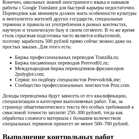
Конечно, школьных знаний иностранного языка и навыков
работы с Google Translator для быстрой карьеры недостаточно.
Переводчик как минимум должен знать особенности культуры
и менталитета жителей других государств, специальные
термины и правила их употребления в разных контекстах,
научную и техническую базу в своем сегменте. В то же время
столь серьезная подготовка часто является избыточной,
поэтому заработать 500 рублей прямо сейчас можно даже на
простых заказах. Для этого есть:
Биржа профессиональных переводов
Tranzilla.ru
;
Биржа письменных переводов
Perevod01.ru
;
Международная биржа переводчиков-фрилансеров
2polyglot.com
;
Сервис по подбору специалистов
Perevodchik.me
;
Сообщество профессиональных лингвистов
Proz.com
.
Доходы переводчика будут зависеть от его квалификации,
специализации и категории выполняемых работ. Так, за
страницу общетематического текста без особых требований к
смысловой точности заплатят 250–300 рублей, тогда как
обработка сложного материала с большим количеством
специальных терминов принесет не менее 500–700 рублей.
Выполнение контрольных работ