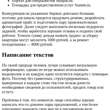
Портал для специалистов
Skilljob.ru
;
Площадка для предоставления услуг
Ssamm.ru
.
Конкуренция на указанных биржах довольно большая,
поэтому для начала придется продумать резюме, разработать
адекватный прайс и подготовить пару привлекательных
фотографий. Далее следует выполнить несколько недорогих
заданий, чтобы заработать хорошие отзывы и поднять свой
рейтинг. Точную сумму дохода назвать трудно: за уборку
квартиры могут заплатить 1000 рублей, а за ремонт
холодильника — 8000 рублей.
Написание текстов
По своей природе человек лучше усваивает визуальную
информацию, однако не везде можно использовать
видеоролик и не каждую идею получится передать с помощью
фото. Поэтому без грамотных, структурированных,
выверенных в каждом слове текстов нельзя донести
необходимые сведения до пользователей, продать товар или
услугу.
Проблема в том, что немногие люди способны хорошо
написать что-то длиннее пары предложений, а тем более
однозначно выразить свои мысли в письменном виде.