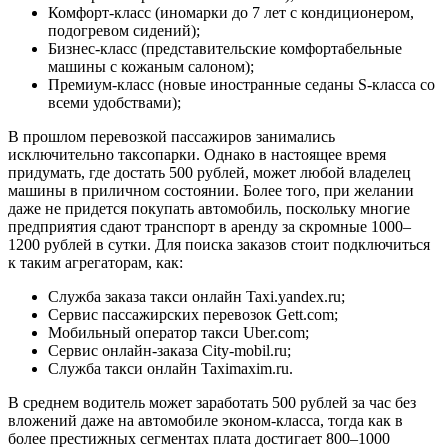
Комфорт-класс (иномарки до 7 лет с кондиционером,
подогревом сидений);
Бизнес-класс (представительские комфортабельные
машины с кожаным салоном);
Премиум-класс (новые иностранные седаны S-класса со
всеми удобствами);
В прошлом перевозкой пассажиров занимались
исключительно таксопарки. Однако в настоящее время
придумать, где достать 500 рублей, может любой владелец
машины в приличном состоянии. Более того, при желании
даже не придется покупать автомобиль, поскольку многие
предприятия сдают транспорт в аренду за скромные 1000–
1200 рублей в сутки. Для поиска заказов стоит подключиться
к таким агрегаторам, как:
Служба заказа такси онлайн
Taxi.yandex.ru
;
Сервис пассажирских перевозок
Gett.com
;
Мобильный оператор такси
Uber.com
;
Сервис онлайн-заказа
City-mobil.ru;
Служба такси онлайн
Taximaxim.ru
.
В среднем водитель может заработать 500 рублей за час без
вложений даже на автомобиле эконом-класса, тогда как в
более престижных сегментах плата достигает 800–1000