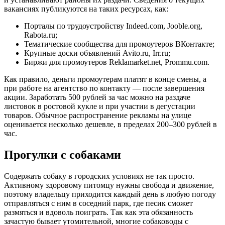
вакансиях публикуются на таких ресурсах, как:
Порталы по трудоустройству
Indeed.com, Jooble.org,
Rabota.ru
;
Тематические сообщества для промоутеров ВКонтакте;
Крупные доски объявлений
Avito.ru, Irr.ru
;
Биржи для промоутеров
Reklamarket.net, Prommu.com
.
Как правило, деньги промоутерам платят в конце смены, а
при работе на агентство по контакту — после завершения
акции. Заработать 500 рублей за час можно на раздаче
листовок в ростовой кукле и при участии в дегустации
товаров. Обычное распространение рекламы на улице
оценивается несколько дешевле, в пределах 200–300 рублей в
час.
Прогулки с собаками
Содержать собаку в городских условиях не так просто.
Активному здоровому питомцу нужны свобода и движение,
поэтому владельцу приходится каждый день в любую погоду
отправляться с ним в соседний парк, где песик сможет
размяться и вдоволь поиграть. Так как эта обязанность
зачастую бывает утомительной, многие собаководы с