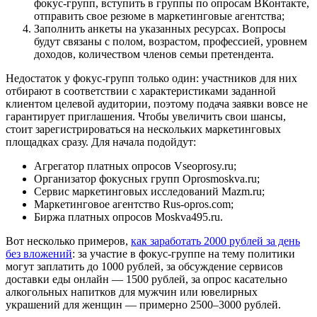
фокус-групп, вступить в группы по опросам ВКонтакте,
отправить свое резюме в маркетинговые агентства;
Заполнить анкеты на указанных ресурсах. Вопросы
будут связаны с полом, возрастом, профессией, уровнем
доходов, количеством членов семьи претендента.
Недостаток у фокус-групп только один: участников для них
отбирают в соответствии с характеристиками заданной
клиентом целевой аудитории, поэтому подача заявки вовсе не
гарантирует приглашения. Чтобы увеличить свои шансы,
стоит зарегистрироваться на нескольких маркетинговых
площадках сразу. Для начала подойдут:
Агрегатор платных опросов
Vseoprosy.ru
;
Организатор фокусных групп
Oprosmoskva.ru
;
Сервис маркетинговых исследований
Mazm.ru
;
Маркетинговое агентство
Rus-opros.com
;
Биржа платных опросов
Moskva495.ru
.
Вот несколько примеров,
как заработать 2000 рублей за день
без вложений
: за участие в фокус-группе на тему политики
могут заплатить до 1000 рублей, за обсуждение сервисов
доставки еды онлайн — 1500 рублей, за опрос касательно
алкогольных напитков для мужчин или ювелирных
украшений для женщин — примерно 2500–3000 рублей.